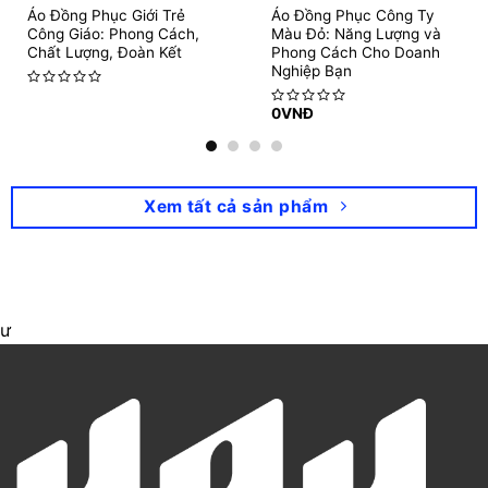
Áo Đồng Phục Giới Trẻ
Áo Đồng Phục Công Ty
Công Giáo: Phong Cách,
Màu Đỏ: Năng Lượng và
Chất Lượng, Đoàn Kết
Phong Cách Cho Doanh
Nghiệp Bạn
Rated
0
VNĐ
0
Rated
out
0
of
out
5
of
5
Xem tất cả sản phẩm
ư