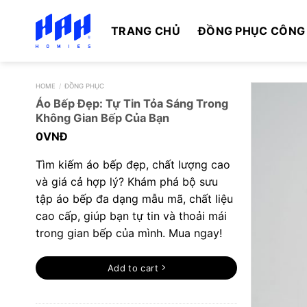
Skip
to
TRANG CHỦ
ĐỒNG PHỤC CÔNG
content
HOME
/
ĐỒNG PHỤC
Áo Bếp Đẹp: Tự Tin Tỏa Sáng Trong
Không Gian Bếp Của Bạn
0
VNĐ
Tìm kiếm áo bếp đẹp, chất lượng cao
và giá cả hợp lý? Khám phá bộ sưu
tập áo bếp đa dạng mẫu mã, chất liệu
cao cấp, giúp bạn tự tin và thoải mái
trong gian bếp của mình. Mua ngay!
Add to cart