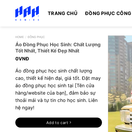
Skip
to
TRANG CHỦ
ĐỒNG PHỤC CÔNG
content
HOME
/
ĐỒNG PHỤC
Áo Đồng Phục Học Sinh: Chất Lượng
Tốt Nhất, Thiết Kế Đẹp Nhất
0
VNĐ
Áo đồng phục học sinh chất lượng
cao, thiết kế hiện đại, giá tốt. Đặt may
áo đồng phục học sinh tại [Tên cửa
hàng/website của bạn], đảm bảo sự
thoải mái và tự tin cho học sinh. Liên
hệ ngay!
Add to cart