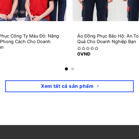
Phục Công Ty Màu Đỏ: Năng
Áo Đồng Phục Bảo Hộ: An To
 Phong Cách Cho Doanh
Quả Cho Doanh Nghiệp Bạn
ạn
0
VNĐ
Rated
0
out
of
5
Xem tất cả sản phẩm