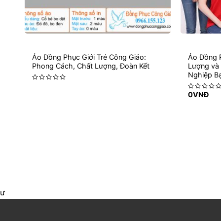
Áo Đồng Phục Giới Trẻ Công Giáo:
Áo Đồng 
Phong Cách, Chất Lượng, Đoàn Kết
Lượng và
Nghiệp B
Rated
0
VNĐ
0
Rated
out
0
of
out
5
of
5
ư