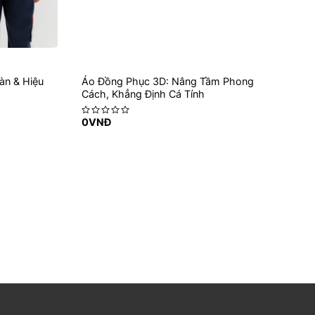
àn & Hiệu
Áo Đồng Phục 3D: Nâng Tầm Phong
Cách, Khẳng Định Cá Tính
0
VNĐ
Rated
0
out
of
5