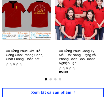
Áo Đồng Phục Giới Trẻ
Áo Đồng Phục Công Ty
Công Giáo: Phong Cách,
Màu Đỏ: Năng Lượng và
Chất Lượng, Đoàn Kết
Phong Cách Cho Doanh
Nghiệp Bạn
Rated
0
VNĐ
0
Rated
out
0
of
out
5
of
5
Xem tất cả sản phẩm