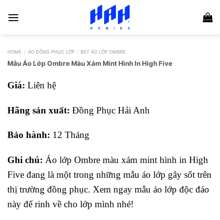
Skip
to
content
HOME
/
ÁO ĐỒNG PHỤC LỚP
/
BST ÁO LỚP OMBRE
Mẫu Áo Lớp Ombre Màu Xám Mint Hình In High Five
Giá:
Liên hệ
Hãng sản xuất:
Đồng Phục Hải Anh
Bảo hành:
12 Tháng
Ghi chú:
Áo lớp Ombre màu xám mint hình in High
Five đang là một trong những mẫu áo lớp gây sốt trên
thị trường đồng phục. Xem ngay mẫu áo lớp độc đáo
này để rinh về cho lớp mình nhé!