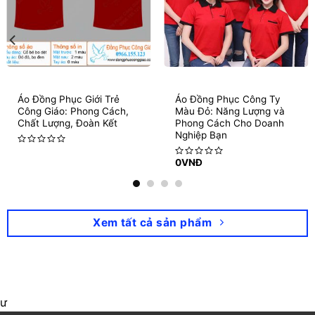
Áo Đồng Phục Giới Trẻ
Áo Đồng Phục Công Ty
Công Giáo: Phong Cách,
Màu Đỏ: Năng Lượng và
Chất Lượng, Đoàn Kết
Phong Cách Cho Doanh
Nghiệp Bạn
Rated
0
VNĐ
0
Rated
out
0
of
out
5
of
5
Xem tất cả sản phẩm
ư