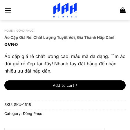
Skip
to
content
HOME
/
ĐỒNG PHỤC
Áo Cặp Giá Rẻ: Chất Lượng Tuyệt Vời, Giá Thành Hấp Dẫn!
0
VNĐ
Áo cặp giá rẻ chất lượng cao, mẫu mã đa dạng. Tìm áo
đôi giá rẻ đẹp tại đây! Nhanh tay đặt hàng để nhận
nhiều ưu đãi hấp dẫn.
Add to cart
SKU:
SKU-1518
Category:
Đồng Phục