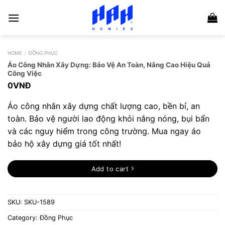
Skip
to
content
HOME
/
ĐỒNG PHỤC
Áo Công Nhân Xây Dựng: Bảo Vệ An Toàn, Nâng Cao Hiệu Quả
Công Việc
0
VNĐ
Áo công nhân xây dựng chất lượng cao, bền bỉ, an
toàn. Bảo vệ người lao động khỏi nắng nóng, bụi bẩn
và các nguy hiểm trong công trường. Mua ngay áo
bảo hộ xây dựng giá tốt nhất!
Add to cart
SKU:
SKU-1589
Category:
Đồng Phục