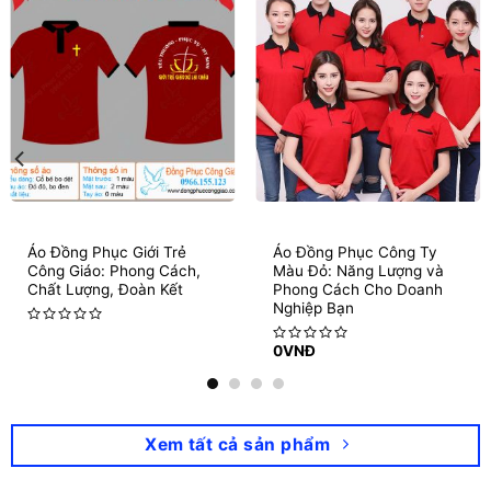
Áo Đồng Phục Giới Trẻ
Áo Đồng Phục Công Ty
Công Giáo: Phong Cách,
Màu Đỏ: Năng Lượng và
Chất Lượng, Đoàn Kết
Phong Cách Cho Doanh
Nghiệp Bạn
Rated
0
VNĐ
0
Rated
out
0
of
out
5
of
5
Xem tất cả sản phẩm