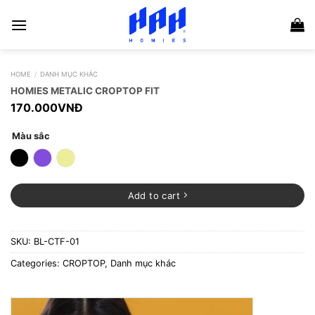
Skip
to
content
HOME
/
DANH MỤC KHÁC
HOMIES METALIC CROPTOP FIT
170.000
VNĐ
Màu sắc
Add to cart
SKU:
BL-CTF-01
Categories:
CROPTOP
,
Danh mục khác