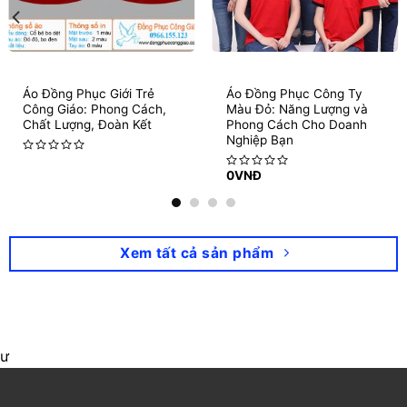
Áo Đồng Phục Giới Trẻ
Áo Đồng Phục Công Ty
Công Giáo: Phong Cách,
Màu Đỏ: Năng Lượng và
Chất Lượng, Đoàn Kết
Phong Cách Cho Doanh
Nghiệp Bạn
Rated
0
VNĐ
0
Rated
out
0
of
out
5
of
5
Xem tất cả sản phẩm
ư