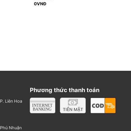
0
VNĐ
Rated
0
out
of
5
Phương thức thanh toán
P. Liên Hoa
. Phú Nhuận