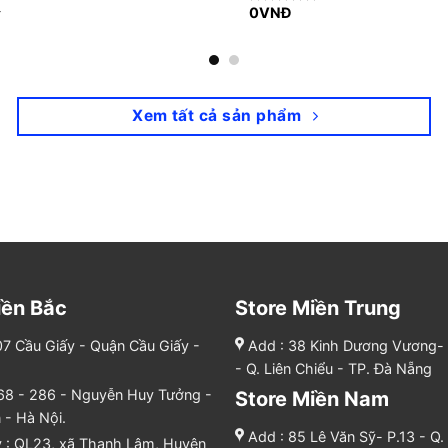
0
VNĐ
Rated
0
out
of
5
Xem tất cả sản phẩm
iền Bắc
Store Miền Trung
07 Cầu Giấy - Quận Cầu Giấy -
Add : 38 Kinh Dương Vương- 
- Q. Liên Chiểu - TP. Đà Nẵng
68 - 286 - Nguyễn Huy Tưởng -
Store Miền Nam
 - Hà Nội.
Add : 85 Lê Văn Sỹ- P.13 - Q
: QL23, xã Thanh Lâm, Huyện