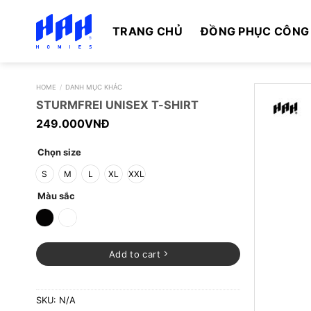
Skip
to
TRANG CHỦ
ĐỒNG PHỤC CÔNG
content
HOME
/
DANH MỤC KHÁC
STURMFREI UNISEX T-SHIRT
249.000
VNĐ
Chọn size
S
M
L
XL
XXL
Màu sắc
Add to cart
SKU:
N/A